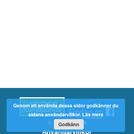
Genom att använda dessa sidor godkänner du
sidans användarvillkor.
Läs mera
©
2026
RaKK
Godkänn
Användarvillkor